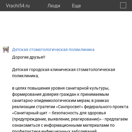
Vrachi54.ru
Люди
Eще
🔔
Новос
🔍
Детская стоматологическая поликлиника
Дорогие друзья!!
Детская городская клиническая стоматологическая
поликлиника,
в целях повышения уровня санитарной культуры,
формирования доверия граждан к принимаемым
санитарно-эпидемиологическим мерам, в рамках
реализации стратегии «Санпросвет» федерального проекта
«Санитарный щит – безопасность для здоровья
(предупреждение, выявление, реагирование)» - предлагаем
ознакомиться с информационными материалами по
профилактике инфекционных заболеваний.