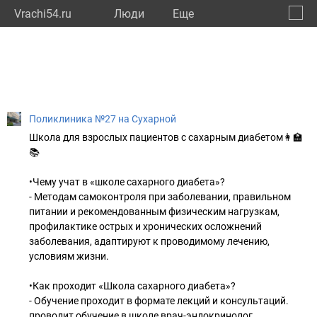
Vrachi54.ru
Люди
Eще
🔔
Новос
🔍
Поликлиника №27 на Сухарной
Школа для взрослых пациентов с сахарным диабетом👩‍🏫
📚
•Чему учат в «школе сахарного диабета»?
- Методам самоконтроля при заболевании, правильном
питании и рекомендованным физическим нагрузкам,
профилактике острых и хронических осложнений
заболевания, адаптируют к проводимому лечению,
условиям жизни.
•Как проходит «Школа сахарного диабета»?
- Обучение проходит в формате лекций и консультаций.
проводит обучение в школе врач-эндокринолог.