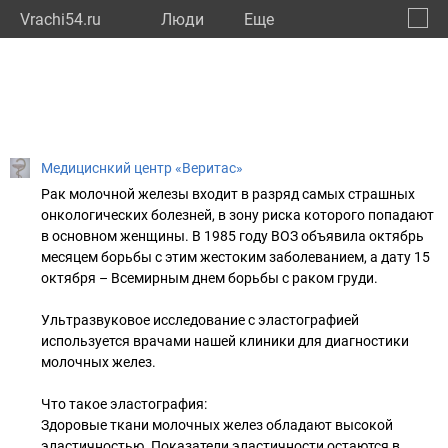
Vrachi54.ru
Люди
Eще
🔔
Новос
🔍
Медициснкий центр «Веритас»
Рак молочной железы входит в разряд самых страшных
онкологических болезней, в зону риска которого попадают
в основном женщины. В 1985 году ВОЗ объявила октябрь
месяцем борьбы с этим жестоким заболеванием, а дату 15
октября – Всемирным днем борьбы с раком груди.
Ультразвуковое исследование с эластографией
используется врачами нашей клиники для диагностики
молочных желез.
Что такое эластография:
Здоровые ткани молочных желез обладают высокой
эластичностью. Показатели эластичности остаются в