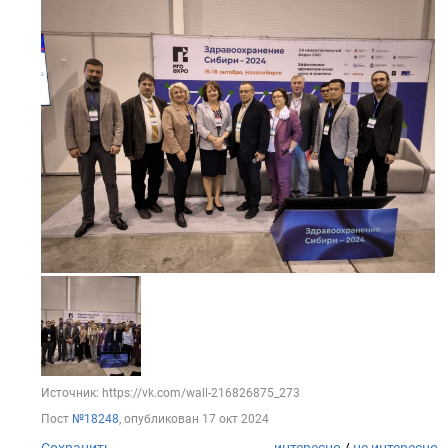
Источник: https://vk.com/wall-216826875_273
Пост
№18248
, опубликован
17 окт 2024
Сохранить
интересно
/
не интересно