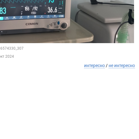
216574330_307
окт 2024
интересно
/
не интересно