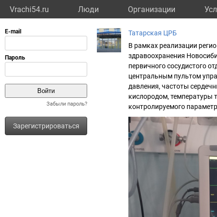
Vrachi54.ru
Люди
Организации
Усл
Татарская ЦРБ
В рамках реализации регио
здравоохранения Новосиби
первичного сосудистого о
центральным пультом упра
давления, частоты сердеч
кислородом, температуры т
Забыли пароль?
контролируемого параметр
Зарегистрироваться