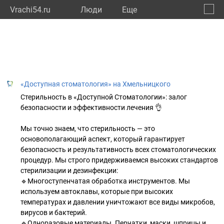
Vrachi54.ru
Люди
Eще
🔔
Новос
🔍
«Доступная стоматология» на Хмельницкого
Стерильность в «Доступной Стоматологии»: залог
безопасности и эффективности лечения 👌
Мы точно знаем, что стерильность — это
основополагающий аспект, который гарантирует
безопасность и результативность всех стоматологических
процедур. Мы строго придерживаемся высоких стандартов
стерилизации и дезинфекции:
🔹Многоступенчатая обработка инструментов. Мы
используем автоклавы, которые при высоких
температурах и давлении уничтожают все виды микробов,
вирусов и бактерий.
🔹Одноразовые материалы. Перчатки, маски, шприцы и