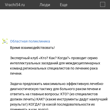
Vrachi54.ru
Люди
Eще
🔔
Новос
🔍
Областная поликлиника
Время взаимодействовать!
Экспертный клуб «Кто? Как? Когда?» проводит серию
интеллектуальных заседаний для междисциплинарных
команд региональных специалистов по лечению рака
печени.
Задача предложить максимально эффективную лечебно-
диагностическую тактику для больного раком печени и
ответить на главные вопросы: КТО? (из специалистов
должен лечить) КАК? (какие инструменты дадут наилучший
результат) КОГДА? (в какой последовательности их
применять и как долго).