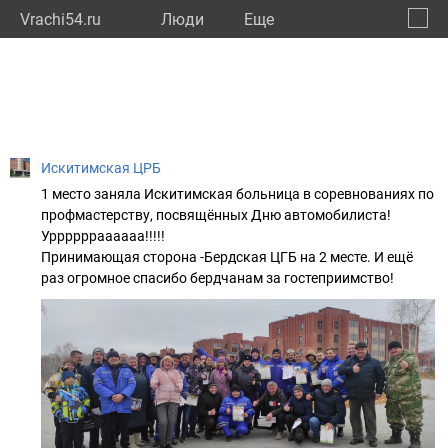
Vrachi54.ru
Люди
Eще
🔔
Новос
🔍
Искитимская ЦРБ
1 место заняла Искитимская больница в соревнованиях по
профмастерству, посвящённых Дню автомобилиста!
Урррррраааааа!!!!!
Принимающая сторона -Бердская ЦГБ на 2 месте. И ещё
раз огромное спасибо бердчанам за гостеприимство!