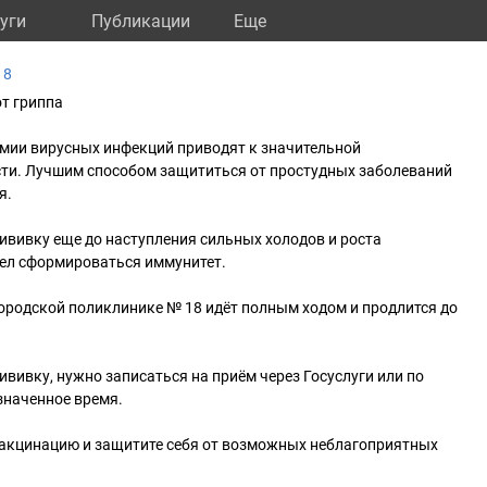
уги
Публикации
Eще
18
от гриппа
мии вирусных инфекций приводят к значительной
сти. Лучшим способом защититься от простудных заболеваний
я.
ививку еще до наступления сильных холодов и роста
пел сформироваться иммунитет.
ородской поликлинике № 18 идёт полным ходом и продлится до
ививку, нужно записаться на приём через Госуслуги или по
азначенное время.
акцинацию и защитите себя от возможных неблагоприятных