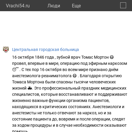
Vrachi54.ru
Люди
Eще
🔔
Новос
🔍
Центральная городская больница
16 октября 1846 года , зубной врач Томас Мортон 😷
провел, впервые в мире, операцию под эфирным наркозом
😴 . С тех пор 16 октября во всем мире признано днём
анестезиолога-реаниматолога 😷 . Благодаря открытию
Томаса Мортона были спасены тысячи человеческих
жизней 🚑. Это профессиональный праздник медицинских
специалистов, которые восстанавливают и поддерживают
жизненно важные функции организма пациентов,
находящихся в критических состояниях. Анестезиологи и
анестезисты не только отвечают за наркоз, но и за
состояние пациента до, вовремя и после операции, следят
за ходом процедуры и в случае необходимости оказывают
помощь.