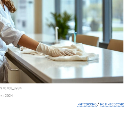
18970708_8984
окт 2024
интересно
/
не интересно