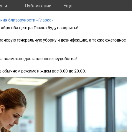
уги
Публикации
Eще
ния близорукости «Глазка»
тября оба центра Глазка будут закрыты!
лановую генеральную уборку и дезинфекцию, а также ежегодное
за возможно доставленные неудобства!
в обычном режиме и ждем вас 8.00 до 20.00.