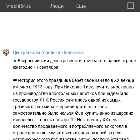
Vrachi54.ru
Люди
Eще
🔔
Новос
🔍
Центральная городская больница
☀️ Всероссийский день трезвости отмечают в нашей стране
ежегодно 11 сентября.
👑 История этого праздника берет свое начало в XX веке, а
именно в 1913 году. При Николае II исключительное право
на производство алкогольных напитков принадлежало
государству 🇷🇺. Россия считалась одной из самых
трезвых стран мира — производить алкоголь
самостоятельно было нельзя 🚫, а купить вино из царских
виноделен — очень сложно 🤷‍♂️. Но к началу ХХ века
количество продаваемого и потребляемого алкоголя в
стране достигло самых высоких показателей за всю
историю русского государства. Этому поспособствовал