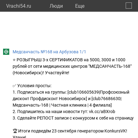
Vrachi54.ru
Люди
Eще
🔔
Новос
🔍
Медсанчасть №168 на Арбузова 1/1
⭐ РОЗЫГРЫШ 3-х СЕРТИФИКАТОВ на 5000, 3000 и 1000
рублей от сети медицинских центров "МЕДСАНЧАСТЬ-168"
(Новосибирск)! Участвуйте!
✅ Условия просты:
1. Подписаться на группы: [club106605639|Профсоюзный
дисконт Профдисконт Новосибирск] и [club76686630|
Медсанчасть-168 | Частная клиника | 4 филиала]
2. Подпишитесь на наши новости тут: vk.cc/aBXrob
3. Сделайте РЕПОСТ записи с конкурсом к себе на страницу
🏆 Итоги подведём 23 сентября генератором KonkursVK!
Удачи!