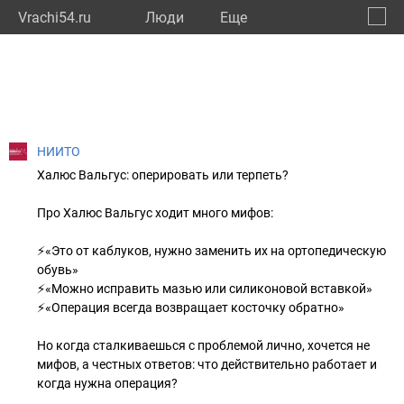
Vrachi54.ru
Люди
Eще
🔔
Новос
🔍
НИИТО
Халюс Вальгус: оперировать или терпеть?
Про Халюс Вальгус ходит много мифов:
⚡️«Это от каблуков, нужно заменить их на ортопедическую
обувь»
⚡️«Можно исправить мазью или силиконовой вставкой»
⚡️«Операция всегда возвращает косточку обратно»
Но когда сталкиваешься с проблемой лично, хочется не
мифов, а честных ответов: что действительно работает и
когда нужна операция?