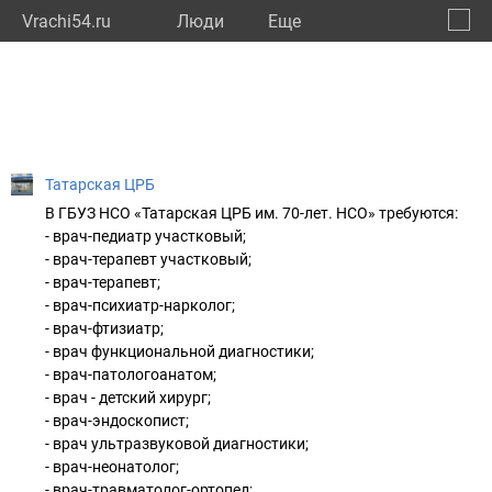
Vrachi54.ru
Люди
Eще
🔔
Новос
🔍
Татарская ЦРБ
В ГБУЗ НСО «Татарская ЦРБ им. 70-лет. НСО» требуются:
- врач-педиатр участковый;
- врач-терапевт участковый;
- врач-терапевт;
- врач-психиатр-нарколог;
- врач-фтизиатр;
- врач функциональной диагностики;
- врач-патологоанатом;
- врач - детский хирург;
- врач-эндоскопист;
- врач ультразвуковой диагностики;
- врач-неонатолог;
- врач-травматолог-ортопед;