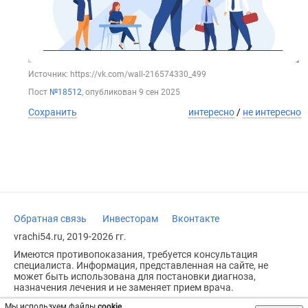
Источник: https://vk.com/wall-216574330_499
Пост
№18512
, опубликован
9 сен 2025
Сохранить
интересно
/
не интересно
Обратная связь
Инвесторам
Вконтакте
vrachi54.ru, 2019-2026 гг.
Имеются противопоказания, требуется консультация
специалиста. Информация, представленная на сайте, не
может быть использована для постановки диагноза,
назначения лечения и не заменяет прием врача.
Возрастное ограничение: 18+
Мы используем файлы
cookie
.