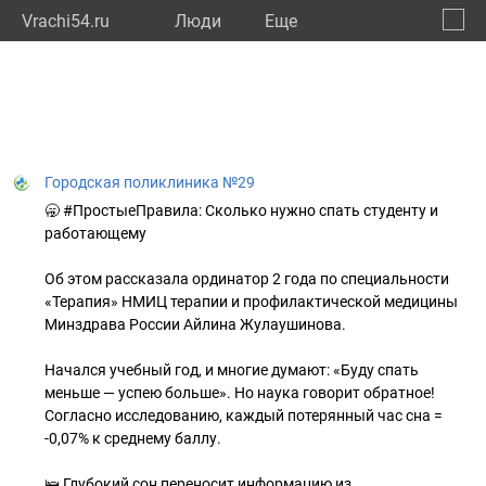
Vrachi54.ru
Люди
Eще
🔔
Новос
🔍
Городская поликлиника №29
🥱 #ПростыеПравила: Сколько нужно спать студенту и
работающему
Об этом рассказала ординатор 2 года по специальности
«Терапия» НМИЦ терапии и профилактической медицины
Минздрава России Айлина Жулаушинова.
Начался учебный год, и многие думают: «Буду спать
меньше — успею больше». Но наука говорит обратное!
Согласно исследованию, каждый потерянный час сна =
-0,07% к среднему баллу.
🛌 Глубокий сон переносит информацию из