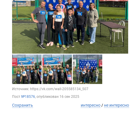
Источник: https://vk.com/wall-205585134_507
Пост
№18576
, опубликован
16 сен 2025
Сохранить
интересно
/
не интересно