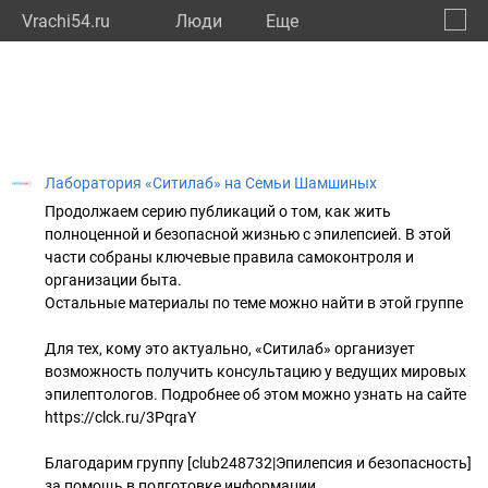
Vrachi54.ru
Люди
Eще
🔔
Новос
🔍
Лаборатория «Ситилаб» на Семьи Шамшиных
Продолжаем серию публикаций о том, как жить
полноценной и безопасной жизнью с эпилепсией. В этой
части собраны ключевые правила самоконтроля и
организации быта.
Остальные материалы по теме можно найти в этой группе
Для тех, кому это актуально, «Ситилаб» организует
возможность получить консультацию у ведущих мировых
эпилептологов. Подробнее об этом можно узнать на сайте
https://clck.ru/3PqraY
Благодарим группу [club248732|Эпилепсия и безопасность]
за помощь в подготовке информации.