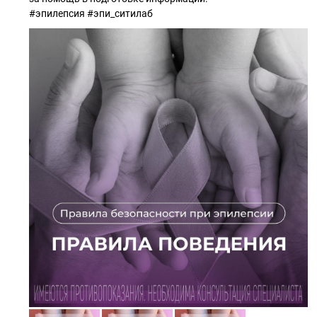
#эпилепсия #эпи_ситилаб