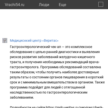
Vrachi54.ru
Люди
Eще
🔔
Новос
🔍
Медициснкий центр «Веритас»
Гастроэнтерологический чек-ап — это комплексное
обследование с целью ранней диагностики и выявления
рисков развития заболеваний желудочно-кишечного
тракта, и получения необходимых рекомендаций врача-
гастроэнтеролога. Программа обследований составлена
таким образом, чтобы получить наиболее достоверные
результаты о состоянии органов пищеварения в короткий
срок и с минимальным вмешательством в организм. Также
программа подойдет для людей с отягощенной
наследственностью по гастроэнтерологическим
заболеваниям.
Подробности на сайте https://mdc-veritas.ru/services/check-