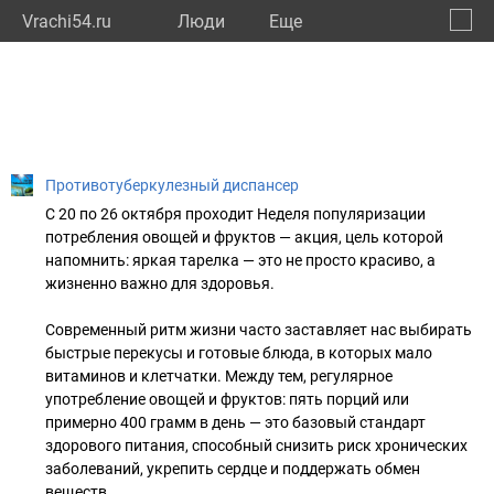
Vrachi54.ru
Люди
Eще
🔔
Новос
🔍
Противотуберкулезный диспансер
С 20 по 26 октября проходит Неделя популяризации
потребления овощей и фруктов — акция, цель которой
напомнить: яркая тарелка — это не просто красиво, а
жизненно важно для здоровья.
Современный ритм жизни часто заставляет нас выбирать
быстрые перекусы и готовые блюда, в которых мало
витаминов и клетчатки. Между тем, регулярное
употребление овощей и фруктов: пять порций или
примерно 400 грамм в день — это базовый стандарт
здорового питания, способный снизить риск хронических
заболеваний, укрепить сердце и поддержать обмен
веществ.