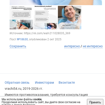
Источник: https://vk.com/wall-211028035_369
Пост
№18630
, опубликован
2 окт 2025
Сохранить
интересно
/
не интересно
Обратная связь
Инвесторам
Вконтакте
vrachi54.ru, 2019-2026 гг.
Имеются противопоказания, требуется консультация
специалиста. Информация, представленная на сайте, не
Мы используем файлы
cookie
.
может быть использована для постановки диагноза,
Принять
Продолжая использовать сайт, вы даете свое согласие на