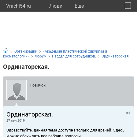
Vrachi54.ru
Люди
Eще
🔔
Новос
🔍
Организации
«Академия пластической хирургии и
косметологии»
Форум
Раздел для сотрудников.
Ординаторская.
Ординаторская.
Новичок
Ординаторская.
#1
27 сен 2019
Здравствуйте, данная тема доступна только для врачей. Здесь
можно обсуждать все рабочие вопросы.