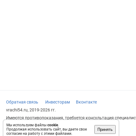
Обратная связь
Инвесторам
Вконтакте
vrachi54.ru, 2019-2026 гг.
Имеются противопоказания, требуется консультация специалист
заменяет прием врача.
Мы используем файлы
cookie
.
Принять
Продолжая использовать сайт, вы даете свое
Возрастное ограничение: 18+
согласие на работу с этими файлами.