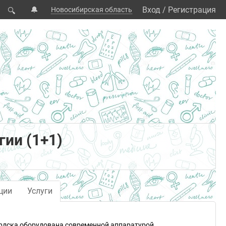
🔔
Вход
/
Регистрация
Новосибирская область
🔍
ии (1+1)
ции
Услуги
ердска оборудована современной аппаратурой.