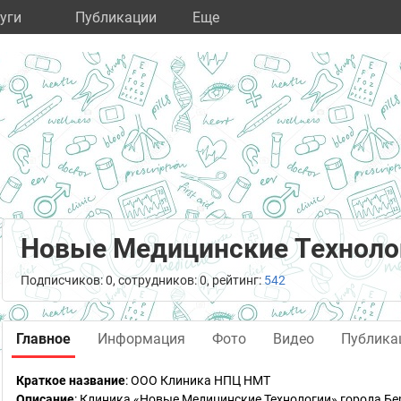
уги
Публикации
Eще
Новые Медицинские Технолог
Подписчиков: 0, сотрудников: 0, рейтинг:
542
Главное
Информация
Фото
Видео
Публика
Краткое название
:
ООО Клиника НПЦ НМТ
Описание
: Клиника «Новые Медицинские Технологии» города Б