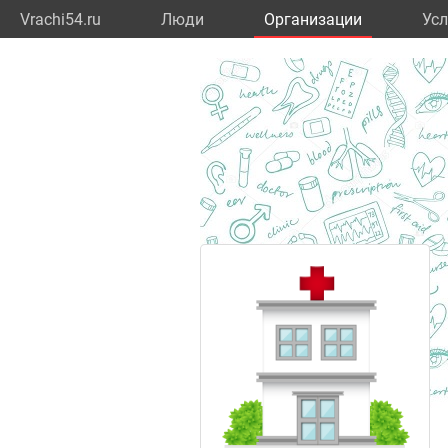
Vrachi54.ru
Люди
Организации
Усл