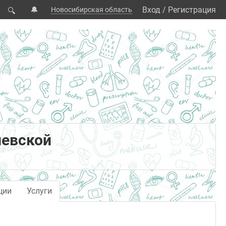
🔔
Вход
/
Регистрация
Новосибирская область
🔍
иевской
ции
Услуги