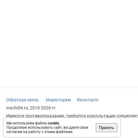
Обратная связь
Инвесторам
Вконтакте
vrachi54.ru, 2019-2026 гг.
Имеются противопоказания, требуется консультация специалист
заменяет прием врача.
Мы используем файлы
cookie
.
Принять
Продолжая использовать сайт, вы даете свое
Возрастное ограничение: 18+
согласие на работу с этими файлами.