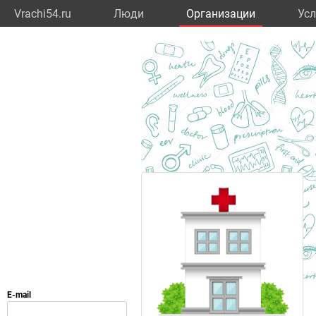
Vrachi54.ru
Люди
Организации
Усл