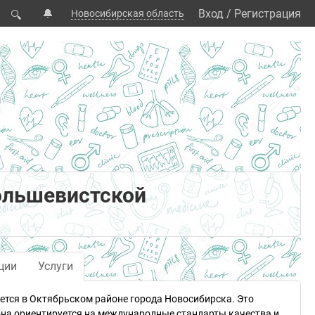
🔔
Вход
/
Регистрация
Новосибирская область
🔍
ольшевистской
ции
Услуги
ется в Октябрьском районе города Новосибирска. Это
она ориентируется на международные стандарты качества и