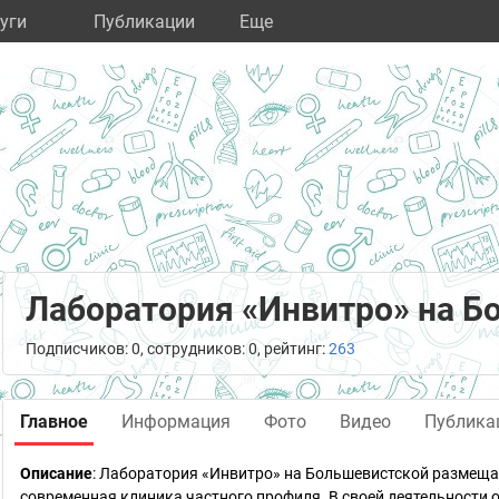
уги
Публикации
Eще
Лаборатория «Инвитро» на Б
Подписчиков: 0, сотрудников: 0, рейтинг:
263
Главное
Информация
Фото
Видео
Публика
Описание
: Лаборатория «Инвитро» на Большевистской размеща
современная клиника частного профиля. В своей деятельности 