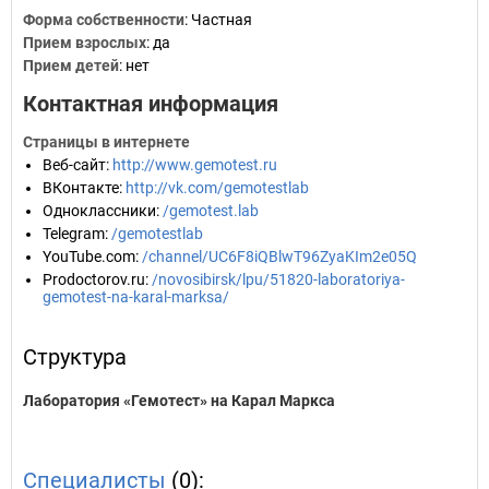
Форма собственности
: Частная
Прием взрослых
: да
Прием детей
: нет
Контактная информация
Страницы в интернете
Веб-сайт
:
http://www.gemotest.ru
ВКонтакте
:
http://vk.com/gemotestlab
Одноклассники
:
/gemotest.lab
Telegram
:
/gemotestlab
YouTube.com
:
/channel/UC6F8iQBlwT96ZyaKIm2e05Q
Prodoctorov.ru
:
/novosibirsk/lpu/51820-laboratoriya-
gemotest-na-karal-marksa/
Структура
Лаборатория «Гемотест» на Карал Маркса
Специалисты
(0):