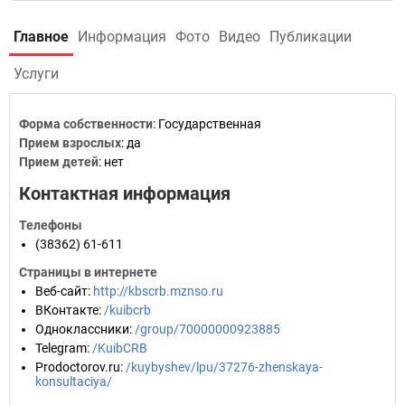
Главное
Информация
Фото
Видео
Публикации
Услуги
Форма собственности
: Государственная
Прием взрослых
: да
Прием детей
: нет
Контактная информация
Телефоны
(38362) 61-611
Страницы в интернете
Веб-сайт
:
http://kbscrb.mznso.ru
ВКонтакте
:
/kuibcrb
Одноклассники
:
/group/70000000923885
Telegram
:
/KuibCRB
Prodoctorov.ru
:
/kuybyshev/lpu/37276-zhenskaya-
konsultaciya/