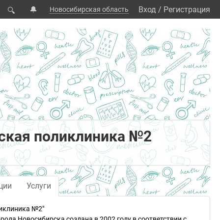
🔔
Вход
/
Регистрация
Новосибирская область
🔍
ская поликлиника №2
ции
Услуги
иклиника №2"
рода Новосибирска создана в 2002 году в соответствии с