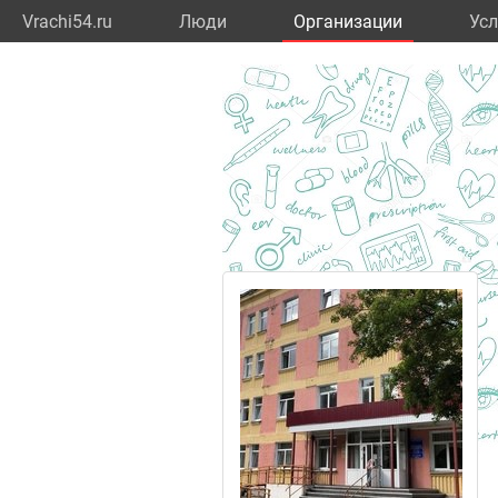
Vrachi54.ru
Люди
Организации
Усл