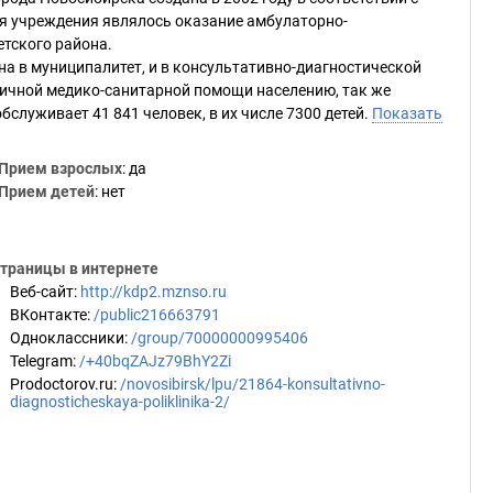
я учреждения являлось оказание амбулаторно-
тского района.
а в муниципалитет, и в консультативно-диагностической
ичной медико-санитарной помощи населению, так же
служивает 41 841 человек, в их числе 7300 детей.
Показать
Прием взрослых
: да
Прием детей
: нет
траницы в интернете
Веб-сайт
:
http://kdp2.mznso.ru
ВКонтакте
:
/public216663791
Одноклассники
:
/group/70000000995406
Telegram
:
/+40bqZAJz79BhY2Zi
Prodoctorov.ru
:
/novosibirsk/lpu/21864-konsultativno-
diagnosticheskaya-poliklinika-2/