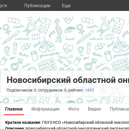
уги
Публикации
Eще
Новосибирский областной он
Подписчиков: 0, сотрудников: 0, рейтинг:
1892
Главное
Информация
Фото
Видео
Публика
Краткое название
:
ГБУЗ НСО «Новосибирский обласной онколог
Описание
: Новосибирский областной онкологический диспансер