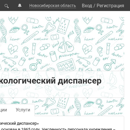
🔔
Вход
/
Регистрация
Новосибирская область
🔍
кологический диспансер
ции
Услуги
ический диспансер»
 основан в 1965 году. Численность персонала учреждения –