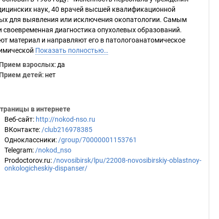
медицинских наук, 40 врачей высшей квалификационной
ных для выявления или исключения окопатологии. Самым
 и своевременная диагностика опухолевых образований.
ют материал и направляют его в патологоанатомическое
химической
Показать полностью…
Прием взрослых
: да
Прием детей
: нет
траницы в интернете
Веб-сайт
:
http://nokod-nso.ru
ВКонтакте
:
/club216978385
Одноклассники
:
/group/70000001153761
Telegram
:
/nokod_nso
Prodoctorov.ru
:
/novosibirsk/lpu/22008-novosibirskiy-oblastnoy-
onkologicheskiy-dispanser/