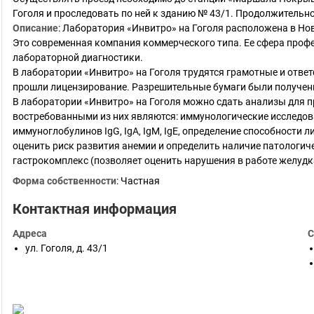
Гоголя и проследовать по ней к зданию № 43/1. Продолжительн
Описание
:
Лаборатория «Инвитро» на Гоголя расположена в Но
Это современная компания коммерческого типа. Ее сфера проф
лабораторной диагностики.
В лаборатории «Инвитро» на Гоголя трудятся грамотные и отве
прошли лицензирование. Разрешительные бумаги были получены
В лаборатории «Инвитро» на Гоголя можно сдать анализы для 
востребованными из них являются: иммунологические исследо
иммуноглобулинов IgG, IgA, IgM, IgE, определение способности 
оценить риск развития анемии и определить наличие патологич
гастрокомплекс (позволяет оценить нарушения в работе желудк
Форма собственности
:
Частная
Контактная информация
Адреса
С
ул. Гоголя, д. 43/1