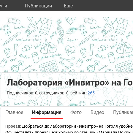
уги
Публикации
Eще
Лаборатория «Инвитро» на Г
Подписчиков: 0, сотрудников: 0, рейтинг:
265
Главное
Информация
Фото
Видео
Публика
Проезд
:
Добраться до лаборатории «Инвитро» на Гоголя удобне
Осуществлять проезд необходимо до станции «Маршала Покрыш