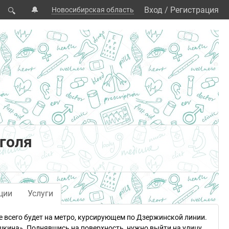
🔔
Вход
/
Регистрация
Новосибирская область
🔍
оголя
ции
Услуги
е всего будет на метро, курсирующем по Дзержинской линии.
кина». Поднявшись на поверхность, нужно выйти на улицу