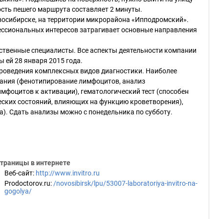
ость пешего маршрута составляет 2 минуты.
восибирске, на территории микрорайона «Ипподромский».
ессиональных интересов затрагивает основные направления
тственные специалисты. Все аспекты деятельности компании
 ей 28 января 2015 года.
проведения комплексных видов диагностики. Наиболее
вания (фенотипирование лимфоцитов, анализ
лимфоцитов к активации), гематологический тест (способен
еских состояний, влияющих на функцию кроветворения),
а). Сдать анализы можно с понедельника по субботу.
траницы в интернете
Веб-сайт
:
http://www.invitro.ru
Prodoctorov.ru
:
/novosibirsk/lpu/53007-laboratoriya-invitro-na-
gogolya/