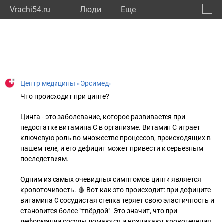
Vrachi54.ru
Люди
Eще
🔔
Новос
🔍
Центр медицины «Эрсимед»
Что происходит при цинге?
⠀
Цинга - это заболевание, которое развивается при
недостатке витамина С в организме. Витамин С играет
ключевую роль во множестве процессов, происходящих в
нашем теле, и его дефицит может привести к серьезным
последствиям.
⠀
Одним из самых очевидных симптомов цинги является
кровоточивость. 🩸 Вот как это происходит: при дефиците
витамина С сосудистая стенка теряет свою эластичность и
становится более "твёрдой". Это значит, что при
деформации сосуды ломаются и возникают кровотечения.