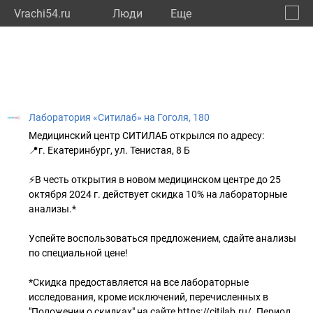
Vrachi54.ru
Люди
Eще
🔔
Новос
🔍
Лаборатория «Ситилаб» на Гоголя, 180
Медицинский центр СИТИЛАБ открылся по адресу:
📍г. Екатеринбург, ул. Тенистая, 8 Б
⚡В честь открытия в новом медицинском центре до 25
октября 2024 г. действует скидка 10% на лабораторные
анализы.*
Успейте воспользоваться предложением, сдайте анализы
по специальной цене!
*Скидка предоставляется на все лабораторные
исследования, кроме исключений, перечисленных в
"Положении о скидках" на сайте https://citilab.ru/. Период