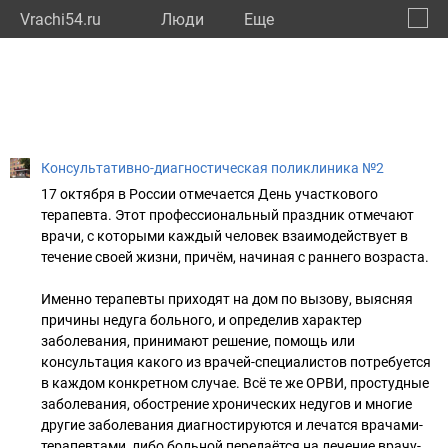
Vrachi54.ru
Люди
Eще
🔔
Новос
🔍
Консультативно-диагностическая поликлиника №2
17 октября в России отмечается День участкового
терапевта. Этот профессиональный праздник отмечают
врачи, с которыми каждый человек взаимодействует в
течение своей жизни, причём, начиная с раннего возраста.
Именно терапевты приходят на дом по вызову, выясняя
причины недуга больного, и определив характер
заболевания, принимают решение, помощь или
консультация какого из врачей-специалистов потребуется
в каждом конкретном случае. Всё те же ОРВИ, простудные
заболевания, обострение хронических недугов и многие
другие заболевания диагностируются и лечатся врачами-
терапевтами, либо больной передаётся на лечение врачу-