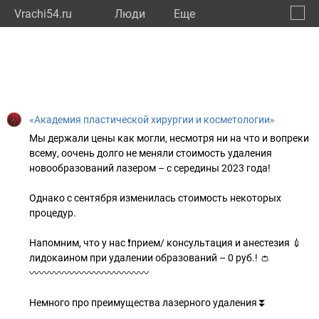
Vrachi54.ru
Люди
Eще
🔔
Новос
🔍
«Академия пластической хирургии и косметологии»
Мы держали цены как могли, несмотря ни на что и вопреки
всему, оочень долго не меняли стоимость удаления
новообразований лазером – с середины 2023 года!
Однако с сентября изменилась стоимость некоторых
процедур.
Напомним, что у нас ❗прием/ консультация и анестезия 💉
лидокаином при удалении образований – 0 руб.! 👛
〰️〰️〰️〰️〰️〰️〰️〰️〰️〰️〰️〰️
Немного про преимущества лазерного удаления⏬