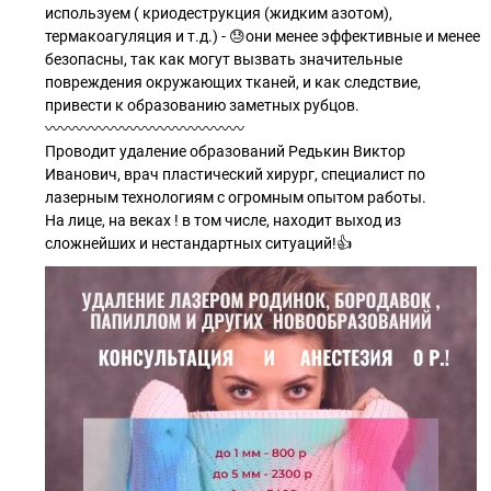
используем ( криодеструкция (жидким азотом),
термакоагуляция и т.д.) - 😓они менее эффективные и менее
безопасны, так как могут вызвать значительные
повреждения окружающих тканей, и как следствие,
привести к образованию заметных рубцов.
〰️〰️〰️〰️〰️〰️〰️〰️〰️〰️〰️〰️〰️
Проводит удаление образований Редькин Виктор
Иванович, врач пластический хирург, специалист по
лазерным технологиям с огромным опытом работы.
На лице, на веках ! в том числе, находит выход из
сложнейших и нестандартных ситуаций!👍