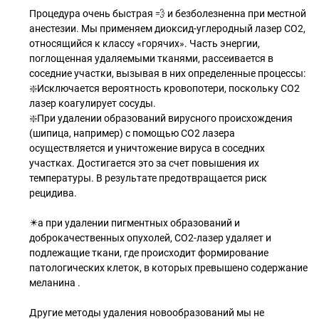
Процедура очень быстрая 💨 и безболезненна при местной
анестезии. Мы применяем диоксид-углеродный лазер СО2,
относящийся к классу «горячих». Часть энергии,
поглощенная удаляемыми тканями, рассеивается в
соседние участки, вызывая в них определенные процессы:
❇️Исключается вероятность кровопотери, поскольку СО2
лазер коагулирует сосуды.
❇️При удалении образований вирусного происхождения
(шипица, например) с помощью СО2 лазера
осуществляется и уничтожение вируса в соседних
участках. Достигается это за счет повышения их
температуры. В результате предотвращается риск
рецидива.
✴️а при удалении пигментных образований и
доброкачественных опухолей, СО2-лазер удаляет и
подлежащие ткани, где происходит формирование
патологических клеток, в которых превышено содержание
меланина .
Другие методы удаления новообразований мы не