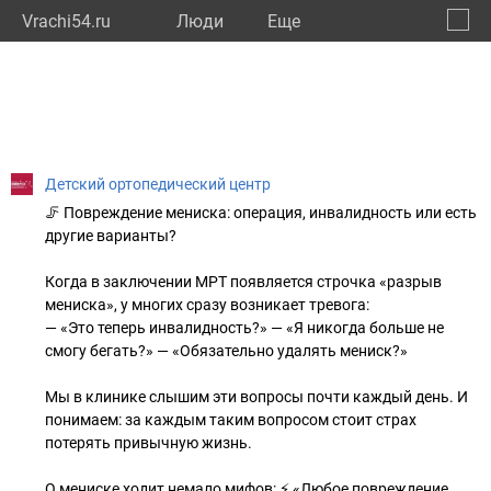
Vrachi54.ru
Люди
Eще
🔔
Новос
🔍
Детский ортопедический центр
🦵 Повреждение мениска: операция, инвалидность или есть
другие варианты?
Когда в заключении МРТ появляется строчка «разрыв
мениска», у многих сразу возникает тревога:
— «Это теперь инвалидность?» — «Я никогда больше не
смогу бегать?» — «Обязательно удалять мениск?»
Мы в клинике слышим эти вопросы почти каждый день. И
понимаем: за каждым таким вопросом стоит страх
потерять привычную жизнь.
О мениске ходит немало мифов: ⚡️ «Любое повреждение